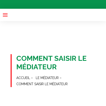
header('Access-Control-Allow-Origin: *'); header('Access-
----------
Control-Allow-Methods: GET, POST'); header("Access-
Control-Allow-Headers: X-Requested-With");
COMMENT SAISIR LE
MÉDIATEUR
ACCUEIL –
LE MÉDIATEUR –
COMMENT SAISIR LE MÉDIATEUR