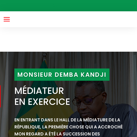
header('Access-Control-Allow-Origin: *'); header('Access-
----------
Control-Allow-Methods: GET, POST'); header("Access-
Control-Allow-Headers: X-Requested-With");
MONSIEUR DEMBA KANDJI
MÉDIATEUR
EN EXERCICE
EN ENTRANT DANS LE HALL DE LA MÉDIATURE DE LA
RÉPUBLIQUE, LA PREMIÈRE CHOSE QUI A ACCROCHÉ
MON REGARD A ÉTÉ LA SUCCESSION DES