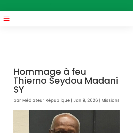
header('Access-Control-Allow-Origin: *'); header('Access-
----------
Control-Allow-Methods: GET, POST'); header("Access-
Control-Allow-Headers: X-Requested-With");
Hommage à feu
Thierno Seydou Madani
SY
par
Médiateur République
|
Jan 9, 2026
|
Missions