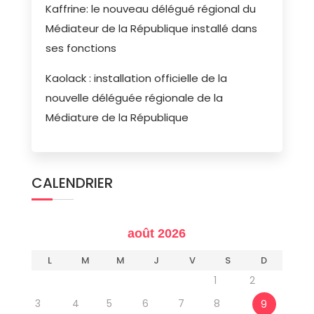
Kaffrine: le nouveau délégué régional du
Médiateur de la République installé dans
ses fonctions
Kaolack : installation officielle de la
nouvelle déléguée régionale de la
Médiature de la République
CALENDRIER
août 2026
L
M
M
J
V
S
D
1
2
3
4
5
6
7
8
9