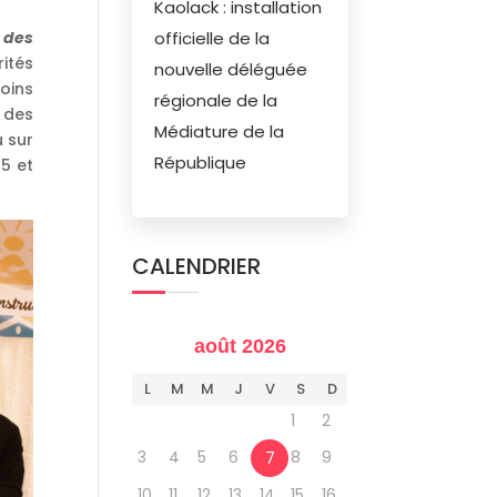
Kaolack : installation
 des
officielle de la
rités
nouvelle déléguée
oins
régionale de la
t des
Médiature de la
u sur
République
05 et
CALENDRIER
août 2026
L
M
M
J
V
S
D
1
2
3
4
5
6
8
9
7
10
11
12
13
14
15
16