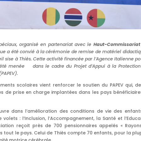
 spéciaux, organisé en partenariat avec le
Haut-Commissariat
ique a été convié à la cérémonie de remise de matériel didacti
il sise à Thiès. Cette activité financée par l’Agence Italienne po
a été menée dans le cadre du
Projet d’Appui à la Protectio
 (PAPEV).
ments scolaires vient renforcer le soutien du PAPEV qui, de
res de prise en charge implantées dans les pays bénéficiaire
uvre dans l’amélioration des conditions de vie des enfant
e volets : l’Inclusion, l’Accompagnement, la Santé et l’Educa
ation reçoit près de 700 pensionnaires appelés « Rayon
ns tout le pays. Celui de Thiès compte 70 enfants, pour la plu
rmité motrice cérébrale.