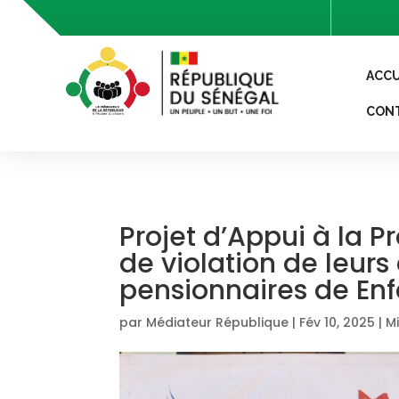
header('Access-Control-Allow-Origin: *'); header('Access-
ACCU
CON
Projet d’Appui à la P
de violation de leurs
pensionnaires de Enf
par
Médiateur République
|
Fév 10, 2025
|
M