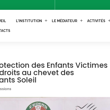
Control-Allow-Methods: GET, POST'); header("Access-Control
EIL
L’INSTITUTION
LE MÉDIATEUR
ACTIVITÉS
TACTS
rotection des Enfants Victimes
 droits au chevet des
ants Soleil
issions