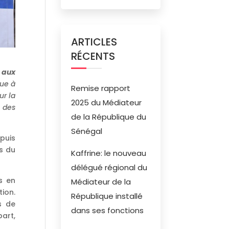
ARTICLES
RÉCENTS
 aux
que à
Remise rapport
ur la
2025 du Médiateur
n des
de la République du
Sénégal
puis
s du
Kaffrine: le nouveau
délégué régional du
s en
Médiateur de la
tion.
République installé
s de
dans ses fonctions
part,